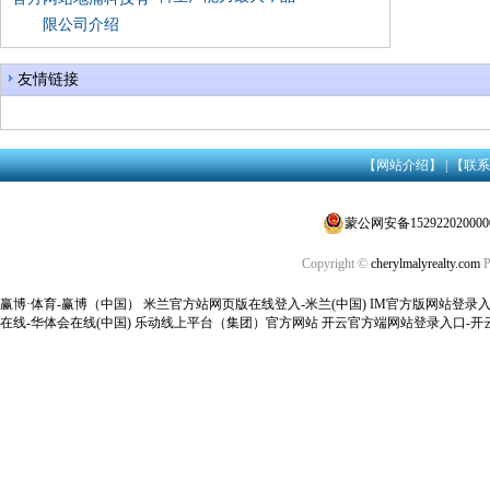
限公司介绍
友情链接
【网站介绍】
|
【联系
蒙公网安备152922020000
Copyright ©
cherylmalyrealty.com
P
赢博·体育-赢博（中国）
米兰官方站网页版在线登入-米兰(中国)
IM官方版网站登录入
在线-华体会在线(中国)
乐动线上平台（集团）官方网站
开云官方端网站登录入口-开云o